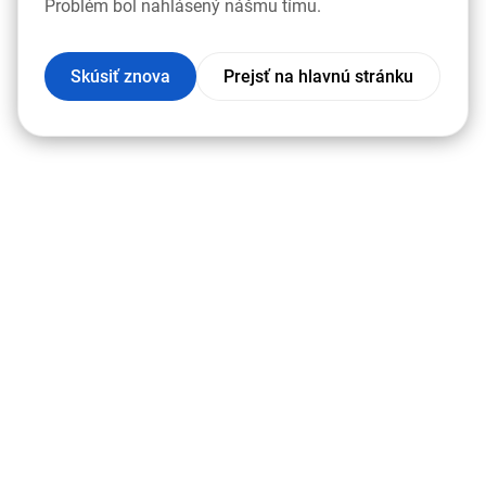
Problém bol nahlásený nášmu tímu.
Skúsiť znova
Prejsť na hlavnú stránku