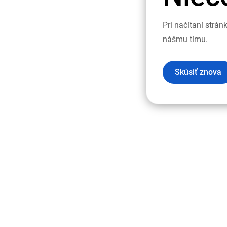
Pri načítaní strá
nášmu tímu.
Skúsiť znova