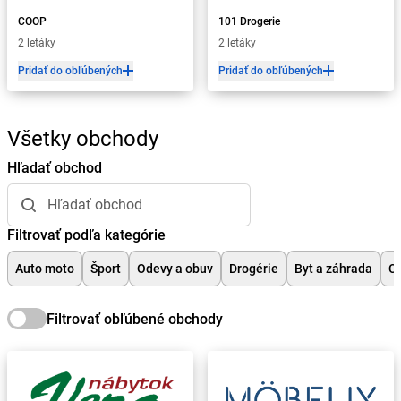
COOP
101 Drogerie
2 letáky
2 letáky
Pridať do obľúbených
Pridať do obľúbených
Všetky obchody
Hľadať obchod
Filtrovať podľa kategórie
Auto moto
Šport
Odevy a obuv
Drogérie
Byt a záhrada
Ch
Filtrovať obľúbené obchody