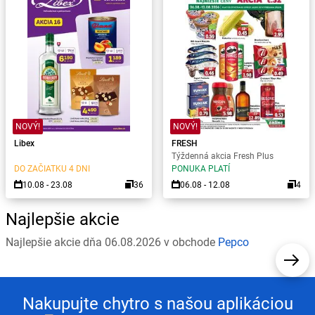
NOVÝ!
NOVÝ!
Libex
FRESH
Týždenná akcia Fresh Plus
DO ZAČIATKU 4 DNI
PONUKA PLATÍ
10.08 - 23.08
36
06.08 - 12.08
4
Najlepšie akcie
Najlepšie akcie dňa 06.08.2026 v obchode
Pepco
Nakupujte chytro s našou aplikáciou