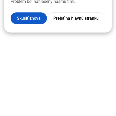
Problém bol nahlásený nášmu tímu.
Skúsiť znova
Prejsť na hlavnú stránku