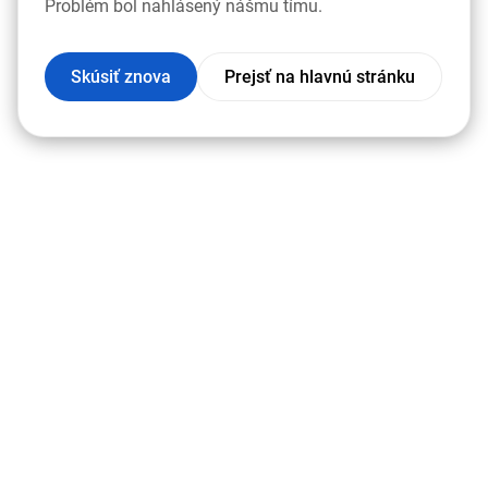
Problém bol nahlásený nášmu tímu.
Skúsiť znova
Prejsť na hlavnú stránku