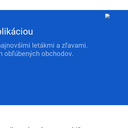
likáciou
najnovšími letákmi a zľavami.
ich obľúbených obchodov.