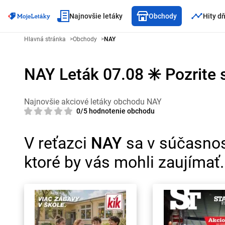
Najnovšie letáky
Obchody
Hity d
Hlavná stránka
>
Obchody
>
NAY
NAY Leták 07.08 ✳️ Pozrite s
Najnovšie akciové letáky obchodu NAY
0/5 hodnotenie obchodu
V reťazci
NAY
sa v súčasnost
ktoré by vás mohli zaujímať.