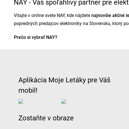
NAY - Váš spoľahlivý partner pre ele
Vitajte v online svete NAY, kde nájdete
najnovšie akčné l
popredných predajcov elektroniky na Slovensku, ktorý p
Prečo si vybrať NAY?
Široký sortiment elektroniky a domácich spotrebičov
Pravidelne aktualizované akčné letáky s atraktívnym
Možnosť nákupu online aj v kamenných predajniach
Aplikácia Moje Letáky pre Váš
Odborné poradenstvo a profesionálny zákaznícky ser
mobil!
Rýchle dodanie a možnosť osobného odberu
Na stránke
www.mletaky.sk
nájdete vždy
aktuálne leták
spotrebičov a ďalších produktov.
Zostaňte v obraze