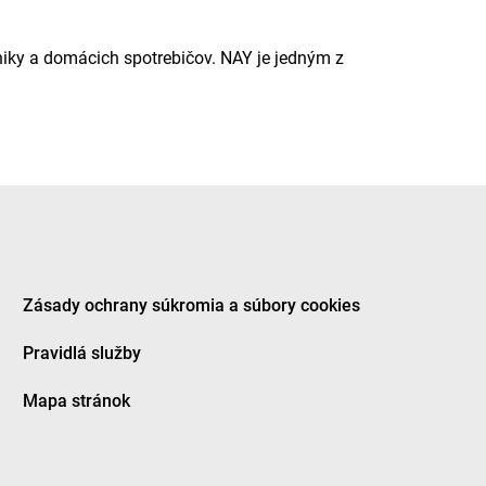
niky a domácich spotrebičov. NAY je jedným z
Zásady ochrany súkromia a súbory cookies
Pravidlá služby
Mapa stránok
ov, mobilných telefónov, televízorov, domácich