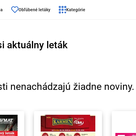
ňa
Obľúbené letáky
Kategórie
i aktuálny leták
i nenachádzajú žiadne noviny. P