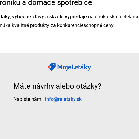
ktroniku a domáce spotrebiče
etáky, výhodné zľavy a skvelé výpredaje
na širokú škálu elektro
onúka kvalitné produkty za konkurencieschopné ceny.
i ponukami
Máte návrhy alebo otázky?
vis
Napíšte nám:
info@mletaky.sk
y NAY
, ktoré vám pomôžu ušetriť pri nákupe elektroniky, počítač