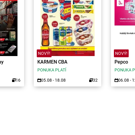
NOVÝ!
NOVÝ!
ny
KARMEN CBA
Pepco
PONUKA PLATÍ
PONUKA P
16
05.08 - 18.08
32
06.08 - 