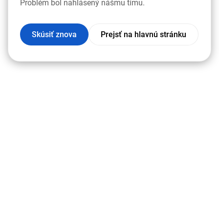
Problém bol nahlásený nášmu tímu.
Skúsiť znova
Prejsť na hlavnú stránku