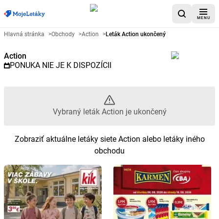
MENU
Reklamný leták Action - Vybraný
Hlavná stránka
>
Obchody
>
Action
>
Leták Action ukončený
Action
PONUKA NIE JE K DISPOZÍCII
Vybraný leták Action je ukončený
Zobraziť aktuálne letáky siete Action alebo letáky iného
obchodu