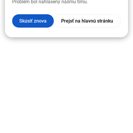
Problém bol nahlásený nášmu tímu.
Skúsiť znova
Prejsť na hlavnú stránku