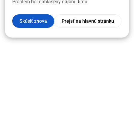
Problém bol nahlásený nášmu tímu.
Skúsiť znova
Prejsť na hlavnú stránku