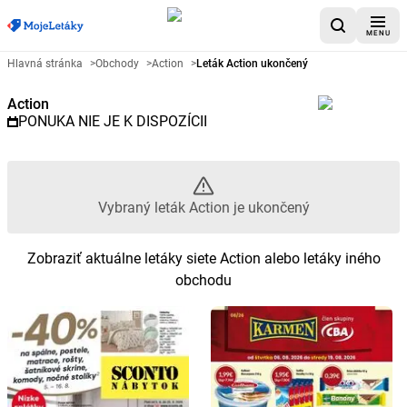
MENU
Reklamný leták Action - Vybraný
Hlavná stránka
>
Obchody
>
Action
>
Leták Action ukončený
Action
PONUKA NIE JE K DISPOZÍCII
Vybraný leták Action je ukončený
Zobraziť aktuálne letáky siete Action alebo letáky iného
obchodu