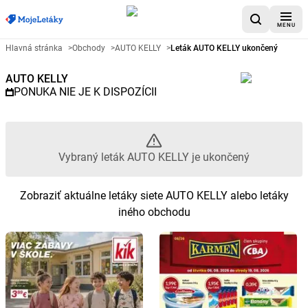
MENU
Reklamný leták AUTO KELLY - V
Hlavná stránka
>
Obchody
>
AUTO KELLY
>
Leták AUTO KELLY ukončený
AUTO KELLY
PONUKA NIE JE K DISPOZÍCII
Vybraný leták AUTO KELLY je ukončený
Zobraziť aktuálne letáky siete AUTO KELLY alebo letáky
iného obchodu