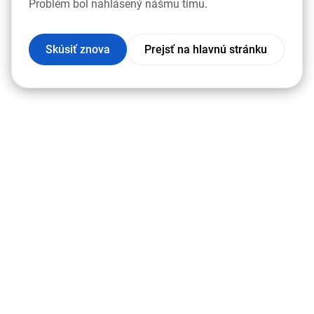
Problém bol nahlásený nášmu tímu.
Skúsiť znova
Prejsť na hlavnú stránku