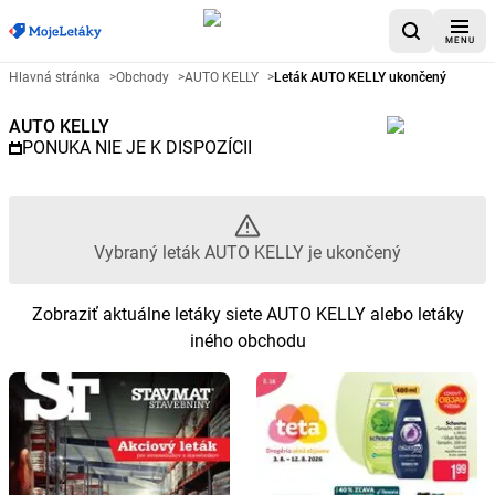
MENU
Reklamný leták AUTO KELLY - V
Hlavná stránka
>
Obchody
>
AUTO KELLY
>
Leták AUTO KELLY ukončený
AUTO KELLY
PONUKA NIE JE K DISPOZÍCII
Vybraný leták AUTO KELLY je ukončený
Zobraziť aktuálne letáky siete AUTO KELLY alebo letáky
iného obchodu