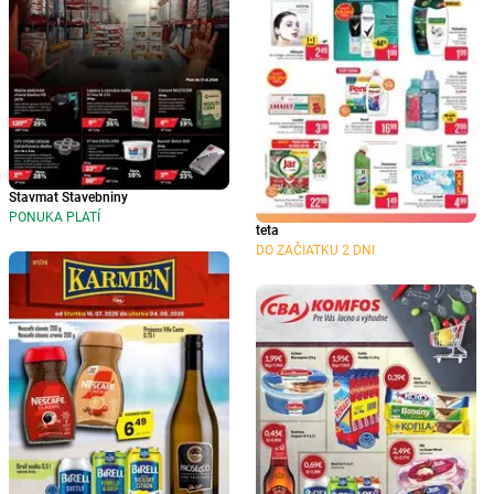
Stavmat Stavebniny
PONUKA PLATÍ
teta
DO ZAČIATKU 2 DNI