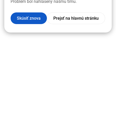
Problém bol nahlásený nášmu tímu.
Skúsiť znova
Prejsť na hlavnú stránku