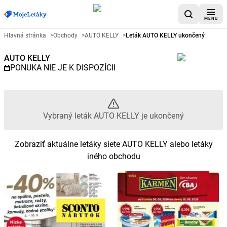
MENU
Reklamný leták AUTO KELLY - V
Hlavná stránka
>
Obchody
>
AUTO KELLY
>
Leták AUTO KELLY ukončený
AUTO KELLY
PONUKA NIE JE K DISPOZÍCII
Vybraný leták AUTO KELLY je ukončený
Zobraziť aktuálne letáky siete AUTO KELLY alebo letáky
iného obchodu