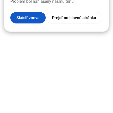
Problém bol nahlásený nášmu tímu.
Skúsiť znova
Prejsť na hlavnú stránku