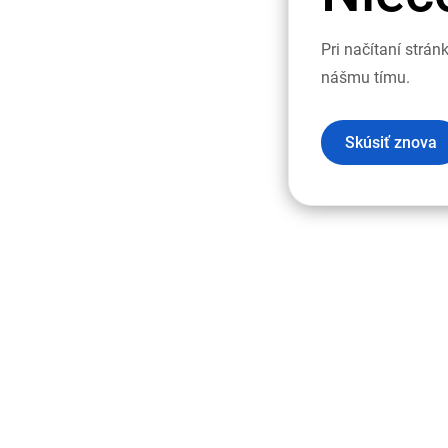
Pri načítaní strá
nášmu tímu.
Skúsiť znova