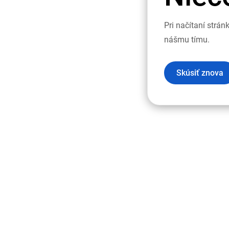
Pri načítaní strá
nášmu tímu.
Skúsiť znova