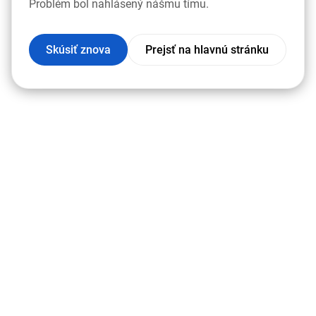
Problém bol nahlásený nášmu tímu.
Skúsiť znova
Prejsť na hlavnú stránku