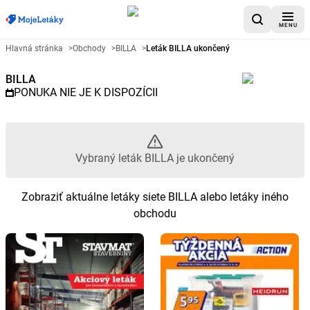
MENU
Reklamný leták BILLA - Vybraný
Hlavná stránka
>
Obchody
>
BILLA
>
Leták BILLA ukončený
BILLA
PONUKA NIE JE K DISPOZÍCII
Vybraný leták BILLA je ukončený
Zobraziť aktuálne letáky siete BILLA alebo letáky iného
obchodu