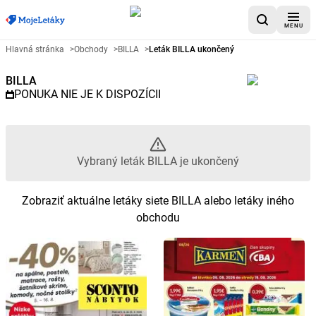
MENU
Reklamný leták BILLA - Vybraný
Hlavná stránka
>
Obchody
>
BILLA
>
Leták BILLA ukončený
BILLA
PONUKA NIE JE K DISPOZÍCII
Vybraný leták BILLA je ukončený
Zobraziť aktuálne letáky siete BILLA alebo letáky iného
obchodu