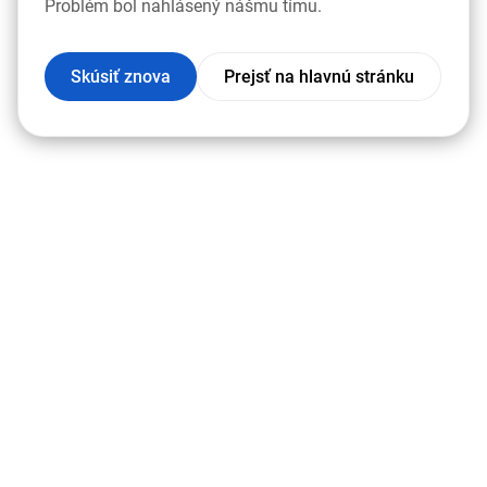
Problém bol nahlásený nášmu tímu.
Skúsiť znova
Prejsť na hlavnú stránku