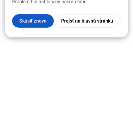
Problém bol nahlásený nášmu tímu.
Skúsiť znova
Prejsť na hlavnú stránku