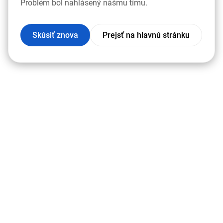
Problém bol nahlásený nášmu tímu.
Skúsiť znova
Prejsť na hlavnú stránku