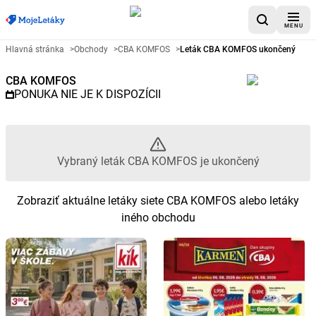
MENU
Reklamný leták CBA KOMFOS - 
Hlavná stránka
>
Obchody
>
CBA KOMFOS
>
Leták CBA KOMFOS ukončený
CBA KOMFOS
PONUKA NIE JE K DISPOZÍCII
Vybraný leták CBA KOMFOS je ukončený
Zobraziť aktuálne letáky siete CBA KOMFOS alebo letáky
iného obchodu