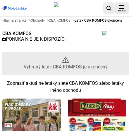
MENU
Reklamný leták CBA KOMFOS - 
Hlavná stránka
>
Obchody
>
CBA KOMFOS
>
Leták CBA KOMFOS ukončený
CBA KOMFOS
PONUKA NIE JE K DISPOZÍCII
Vybraný leták CBA KOMFOS je ukončený
Zobraziť aktuálne letáky siete CBA KOMFOS alebo letáky
iného obchodu