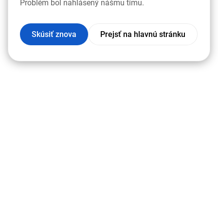
Problém bol nahlásený nášmu tímu.
Skúsiť znova
Prejsť na hlavnú stránku