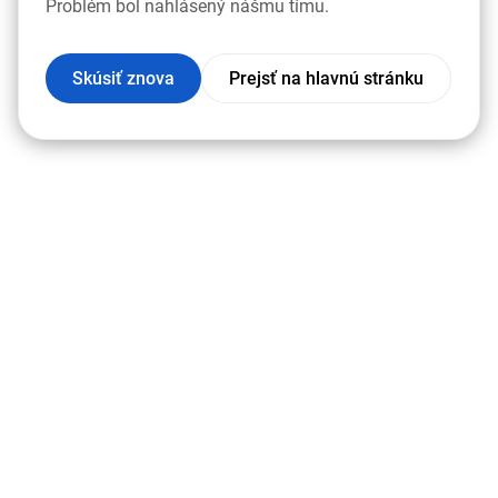
Problém bol nahlásený nášmu tímu.
Skúsiť znova
Prejsť na hlavnú stránku