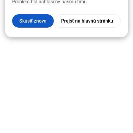
Problém bol nahlásený nášmu tímu.
Skúsiť znova
Prejsť na hlavnú stránku