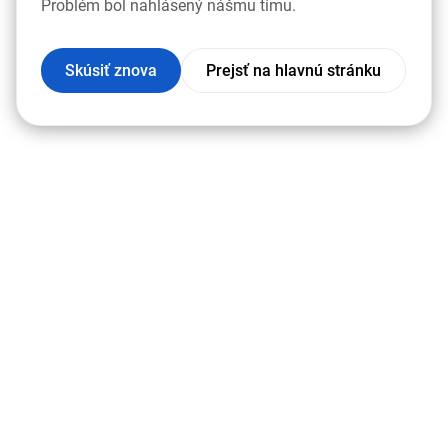
Problém bol nahlásený nášmu tímu.
Skúsiť znova
Prejsť na hlavnú stránku