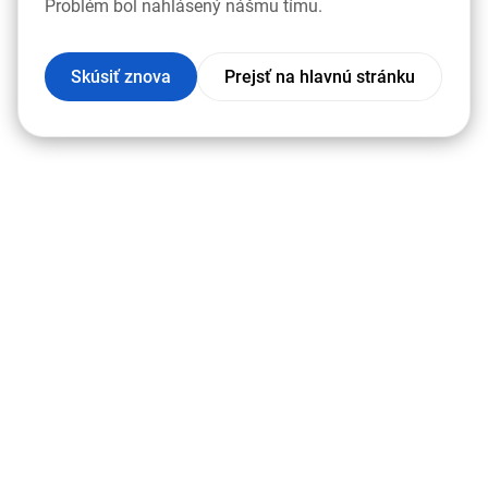
Problém bol nahlásený nášmu tímu.
Skúsiť znova
Prejsť na hlavnú stránku