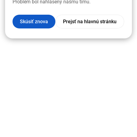
Problém bol nahlásený nášmu tímu.
Skúsiť znova
Prejsť na hlavnú stránku