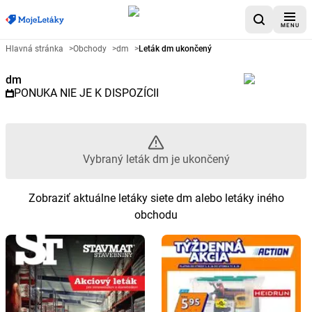
MENU
Reklamný leták dm - Vybraný le
Hlavná stránka
>
Obchody
>
dm
>
Leták dm ukončený
dm
PONUKA NIE JE K DISPOZÍCII
Vybraný leták dm je ukončený
Zobraziť aktuálne letáky siete dm alebo letáky iného
obchodu