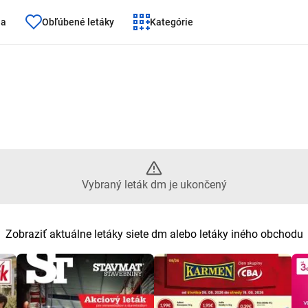
ňa
Obľúbené letáky
Kategórie
ták dm je ukončený
Vybraný leták dm je ukončený
Zobraziť aktuálne letáky siete dm alebo letáky iného obchodu