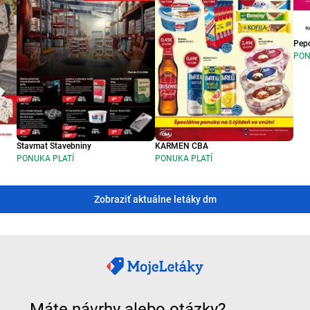
Pep
PON
Stavmat Stavebniny
KARMEN CBA
PONUKA PLATÍ
PONUKA PLATÍ
Zobraziť aktuálne letáky dm
Máte návrhy alebo otázky?