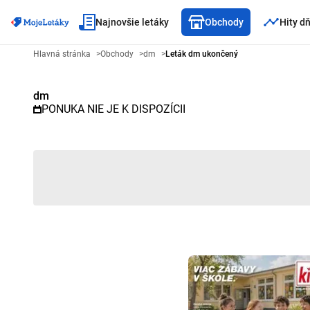
Najnovšie letáky
Obchody
Hity d
Reklamný leták dm - Vybraný le
Hlavná stránka
>
Obchody
>
dm
>
Leták dm ukončený
dm
PONUKA NIE JE K DISPOZÍCII