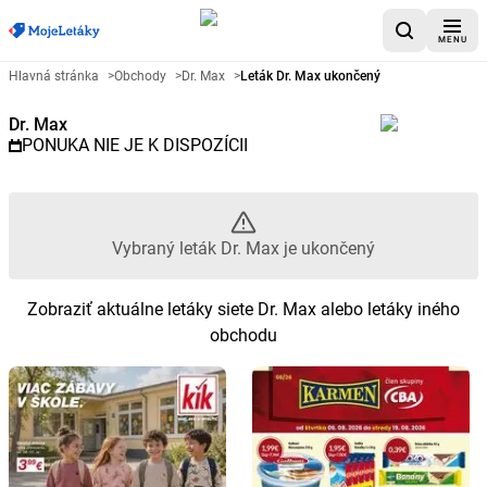
MENU
Reklamný leták Dr. Max - Vybran
Hlavná stránka
>
Obchody
>
Dr. Max
>
Leták Dr. Max ukončený
Dr. Max
PONUKA NIE JE K DISPOZÍCII
Vybraný leták Dr. Max je ukončený
Zobraziť aktuálne letáky siete Dr. Max alebo letáky iného
obchodu