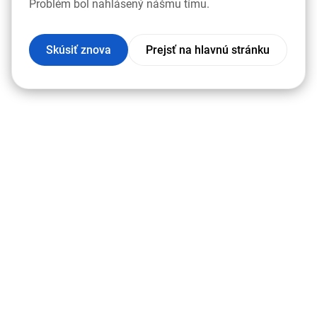
Problém bol nahlásený nášmu tímu.
Skúsiť znova
Prejsť na hlavnú stránku