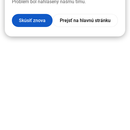
Problém bol nahlásený nášmu tímu.
Skúsiť znova
Prejsť na hlavnú stránku