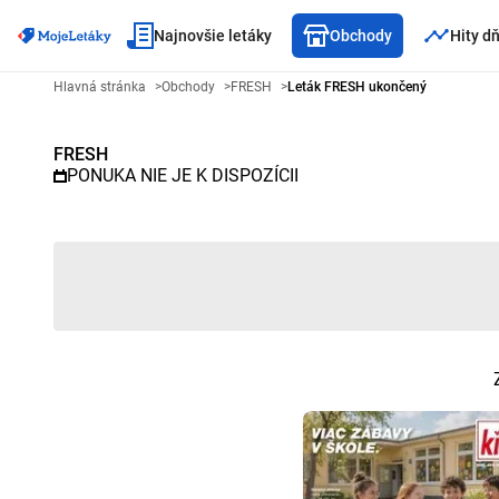
Najnovšie letáky
Obchody
Hity d
Reklamný leták FRESH - Vybran
Hlavná stránka
>
Obchody
>
FRESH
>
Leták FRESH ukončený
FRESH
PONUKA NIE JE K DISPOZÍCII