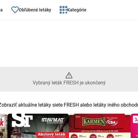
ňa
Obľúbené letáky
Kategórie
ý leták FRESH je ukončený
Vybraný leták FRESH je ukončený
Zobraziť aktuálne letáky siete FRESH alebo letáky iného obchod