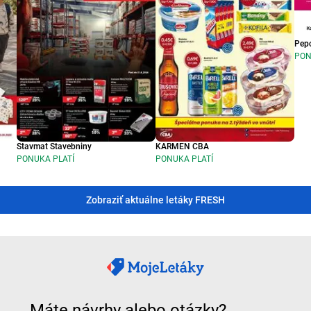
Pep
PON
Stavmat Stavebniny
KARMEN CBA
PONUKA PLATÍ
PONUKA PLATÍ
Zobraziť aktuálne letáky FRESH
Máte návrhy alebo otázky?