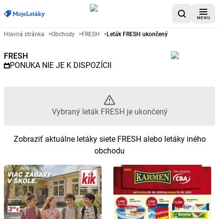
MENU
Reklamný leták FRESH - Vybran
Hlavná stránka
>
Obchody
>
FRESH
>
Leták FRESH ukončený
FRESH
PONUKA NIE JE K DISPOZÍCII
Vybraný leták FRESH je ukončený
Zobraziť aktuálne letáky siete FRESH alebo letáky iného
obchodu