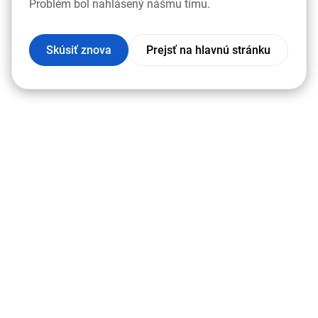
Problém bol nahlásený nášmu tímu.
Skúsiť znova
Prejsť na hlavnú stránku