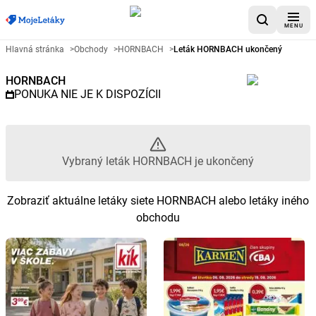
MENU
Reklamný leták HORNBACH - V
Hlavná stránka
>
Obchody
>
HORNBACH
>
Leták HORNBACH ukončený
HORNBACH
PONUKA NIE JE K DISPOZÍCII
Vybraný leták HORNBACH je ukončený
Zobraziť aktuálne letáky siete HORNBACH alebo letáky iného
obchodu