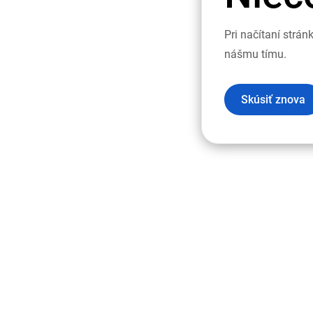
Pri načítaní strá
nášmu tímu.
Skúsiť znova