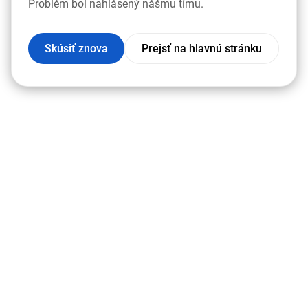
Problém bol nahlásený nášmu tímu.
Skúsiť znova
Prejsť na hlavnú stránku