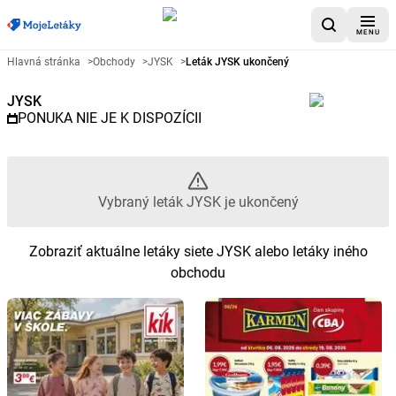
MENU
Reklamný leták JYSK - Vybraný 
Hlavná stránka
>
Obchody
>
JYSK
>
Leták JYSK ukončený
JYSK
PONUKA NIE JE K DISPOZÍCII
Vybraný leták JYSK je ukončený
Zobraziť aktuálne letáky siete JYSK alebo letáky iného
obchodu