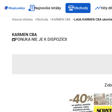
Najnovšie letáky
Obchody
Hity d
Reklamný leták KARMEN CBA - 
Hlavná stránka
>
Obchody
>
KARMEN CBA
>
Leták KARMEN CBA ukonče
KARMEN CBA
PONUKA NIE JE K DISPOZÍCII
Zobr