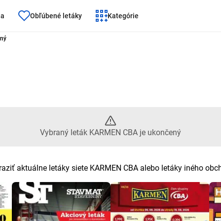
ňa
Obľúbené letáky
Kategórie
Vybraný leták KARMEN CBA je 
ný
Vybraný leták KARMEN CBA je ukončený
aziť aktuálne letáky siete KARMEN CBA alebo letáky iného ob