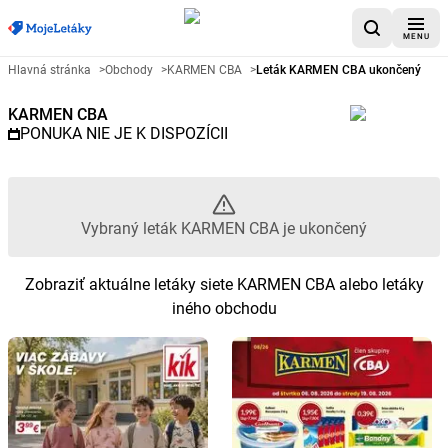
MENU
Reklamný leták KARMEN CBA - 
Hlavná stránka
>
Obchody
>
KARMEN CBA
>
Leták KARMEN CBA ukončený
KARMEN CBA
PONUKA NIE JE K DISPOZÍCII
Vybraný leták KARMEN CBA je ukončený
Zobraziť aktuálne letáky siete KARMEN CBA alebo letáky
iného obchodu