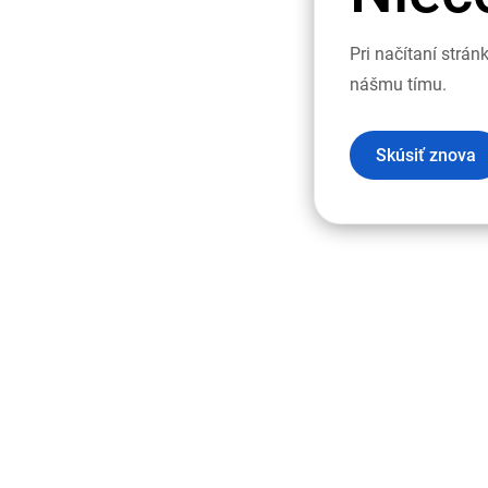
Pri načítaní strá
nášmu tímu.
Skúsiť znova