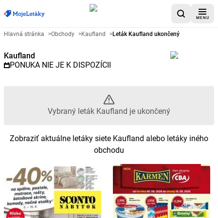
MENU
Reklamný leták Kaufland - Vybr
Hlavná stránka
>
Obchody
>
Kaufland
>
Leták Kaufland ukončený
Kaufland
PONUKA NIE JE K DISPOZÍCII
Vybraný leták Kaufland je ukončený
Zobraziť aktuálne letáky siete Kaufland alebo letáky iného
obchodu